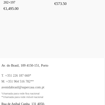
202×197
€
573.50
€
1,495.00
Av. do Brasil, 109 4150-151, Porto
T. +351 226 187 660*
M. +351 964 516 782**
avenidabrasil@supercasa.com.pt
*chamada para rede fixa nacional
**chamada para rede móvel nacional
Rua de Aníbal Cunha, 131 4050-