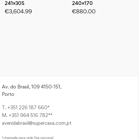
241×305
240×170
€
3,604.99
€
880.00
Av. do Brasil, 109 4150-151,
Porto
T. +351 226 187 660*
M. +351 964 516 782**
avenidabrasil@supercasa.com.pt
*chamada para rede fixa nacional