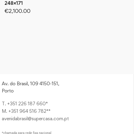
248×171
€
2,100.00
Av. do Brasil, 109 4150-151,
Porto
T. +351 226 187 660*
M. +351 964 516 782**
avenidabrasil@supercasa.com.pt
*chamada para rede fixa nacional