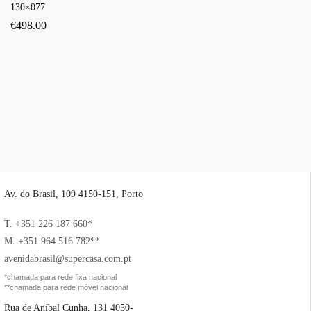
130×077
€
498.00
Av. do Brasil, 109 4150-151, Porto
T. +351 226 187 660*
M. +351 964 516 782**
avenidabrasil@supercasa.com.pt
*chamada para rede fixa nacional
**chamada para rede móvel nacional
Rua de Aníbal Cunha, 131 4050-