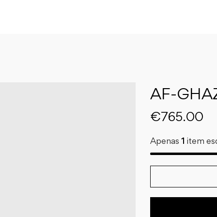
AF-GHAZ
€
765.00
Apenas
1
item es