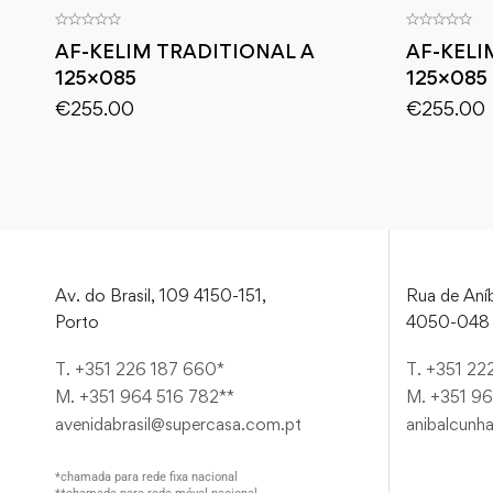
AF-KELIM TRADITIONAL A
AF-KELI
125×085
125×085
€
255.00
€
255.00
Av. do Brasil, 109 4150-151,
Rua de Aníb
Porto
4050-048 
T. +351 226 187 660*
T. +351 22
M. +351 964 516 782**
M. +351 96
avenidabrasil@supercasa.com.pt
anibalcunh
*chamada para rede fixa nacional