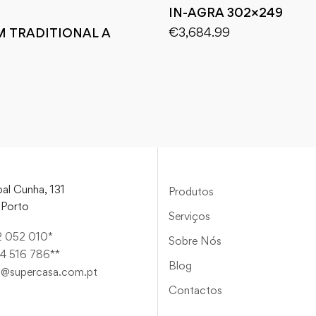
IN-AGRA 302×249
€
3,684.99
M TRADITIONAL A
al Cunha, 131
Produtos
Porto
Serviços
2 052 010*
Sobre Nós
4 516 786**
Blog
a@supercasa.com.pt
Contactos