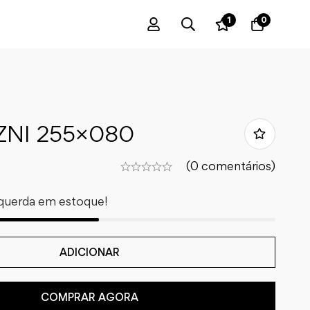
1
0
NI 255×080
(0 comentários)
querda em estoque!
ADICIONAR
COMPRAR AGORA