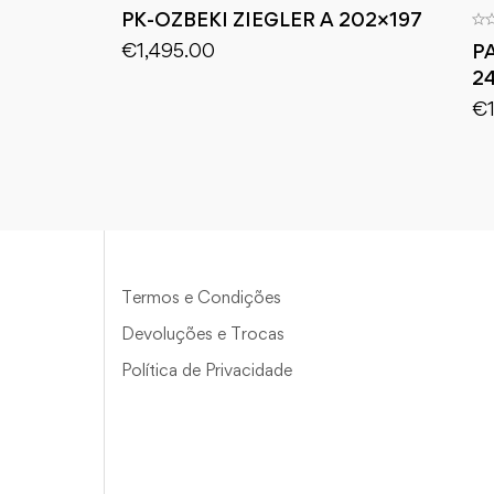
PK-OZBEKI ZIEGLER A 202×197
€
1,495.00
P
2
€
Termos e Condições
Devoluções e Trocas
Política de Privacidade