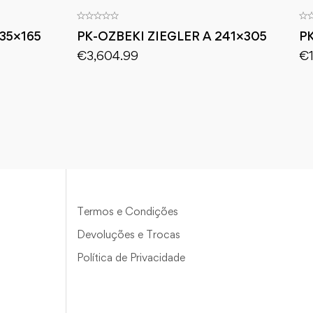
35×165
PK-OZBEKI ZIEGLER A 241×305
P
€
3,604.99
€
Termos e Condições
Devoluções e Trocas
Política de Privacidade