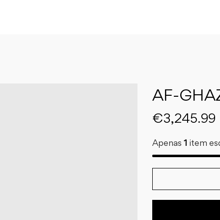
AF-GHAZ
€
3,245.99
Apenas
1
item es