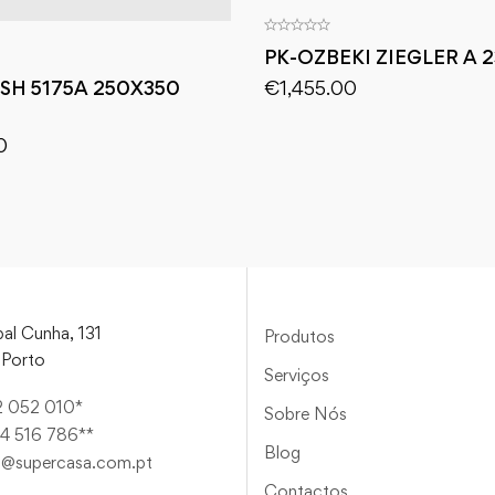
PK-OZBEKI ZIEGLER A 2
€
1,455.00
ISH 5175A 250X350
0
al Cunha, 131
Produtos
Porto
Serviços
2 052 010*
Sobre Nós
4 516 786**
Blog
a@supercasa.com.pt
Contactos