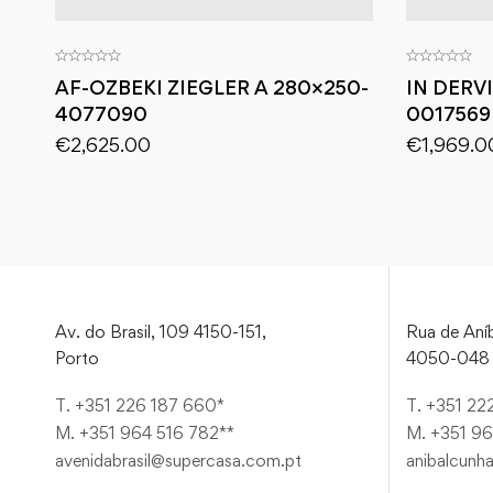
AF-OZBEKI ZIEGLER A 280×250-
IN DERV
4077090
0017569
€
2,625.00
€
1,969.0
Av. do Brasil, 109 4150-151,
Rua de Aníb
Porto
4050-048 
T. +351 226 187 660*
T. +351 22
M. +351 964 516 782**
M. +351 96
avenidabrasil@supercasa.com.pt
anibalcunh