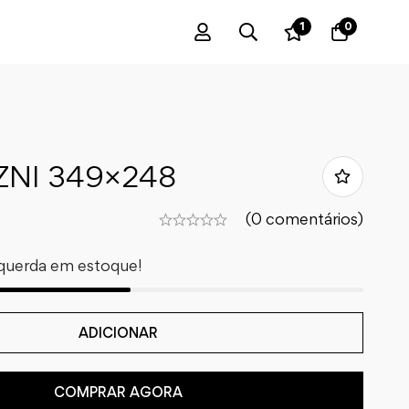
1
0
NI 349×248
(0 comentários)
querda em estoque!
ADICIONAR
COMPRAR AGORA