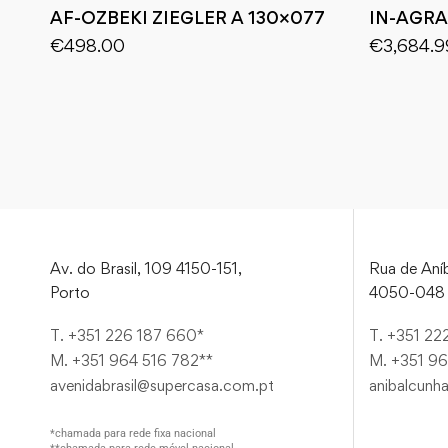
AF-OZBEKI ZIEGLER A 130×077
IN-AGRA
€
498.00
€
3,684.9
Av. do Brasil, 109 4150-151,
Rua de Aníb
Porto
4050-048 
T. +351 226 187 660*
T. +351 22
M. +351 964 516 782**
M. +351 96
avenidabrasil@supercasa.com.pt
anibalcunh
*chamada para rede fixa nacional