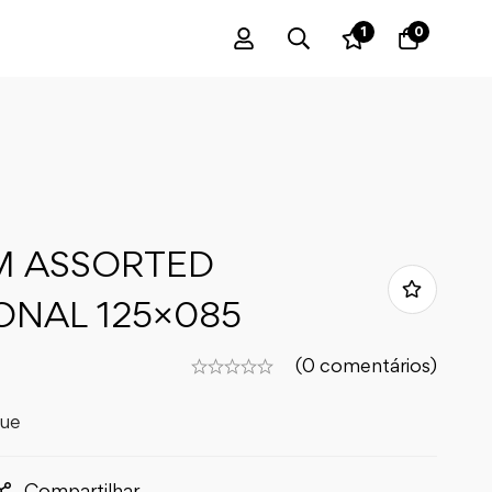
1
0
M ASSORTED
ONAL 125×085
(0 comentários)
que
Compartilhar