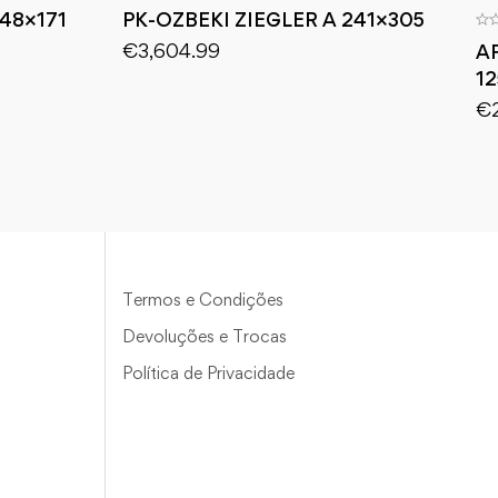
248×171
PK-OZBEKI ZIEGLER A 241×305
€
3,604.99
A
1
€
Termos e Condições
Devoluções e Trocas
Política de Privacidade