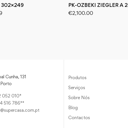
 302×249
PK-OZBEKI ZIEGLER A 
9
€
2,100.00
al Cunha, 131
Produtos
Porto
Serviços
2 052 010*
Sobre Nós
4 516 786**
Blog
a@supercasa.com.pt
Contactos