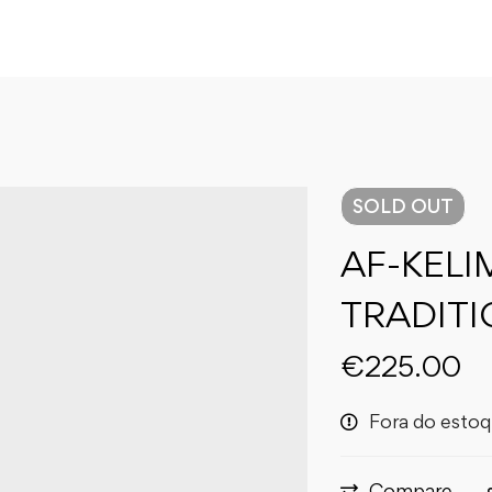
SOLD
OUT
AF-KELI
TRADITI
€
225.00
Fora do esto
Compare