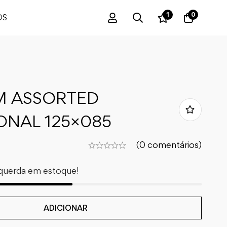
1
0
OS
M ASSORTED
ONAL 125×085
(0 comentários)
querda em estoque!
ADICIONAR