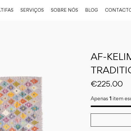
TIFAS
SERVIÇOS
SOBRE NÓS
BLOG
CONTACT
AF-KELI
TRADITI
€
225.00
Apenas
1
item es