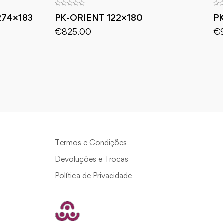
274×183
PK-ORIENT 122×180
P
€
825.00
€
Termos e Condições
Devoluções e Trocas
Política de Privacidade