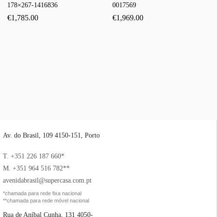
178×267-1416836
0017569
€
1,785.00
€
1,969.00
Av. do Brasil, 109 4150-151, Porto
T. +351 226 187 660*
M. +351 964 516 782**
avenidabrasil@supercasa.com.pt
*chamada para rede fixa nacional
**chamada para rede móvel nacional
Rua de Aníbal Cunha, 131 4050-