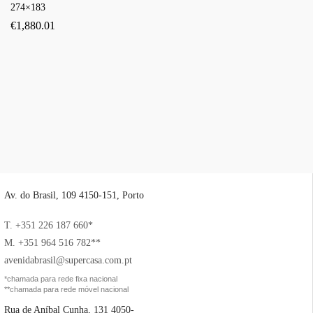
274×183
€
1,880.01
Av. do Brasil, 109 4150-151, Porto
T. +351 226 187 660*
M. +351 964 516 782**
avenidabrasil@supercasa.com.pt
*chamada para rede fixa nacional
**chamada para rede móvel nacional
Rua de Aníbal Cunha, 131 4050-