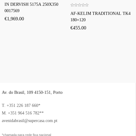
IN DERVISH 5175A 250X350
0017569
AF-KELIM TRADITIONAL TK4
€
1,969.00
180×120
€
455.00
Av. do Brasil, 109 4150-151, Porto
T. +351 226 187 660*
M. +351 964 516 782**
avenidabrasil@supercasa.com.pt
*chamada para rede fixa nacional