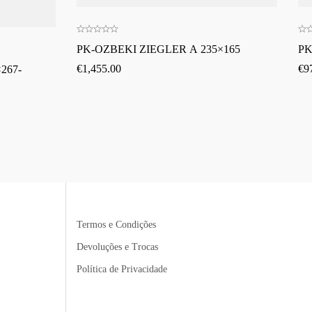
PK-OZBEKI ZIEGLER A 235×165
PK
€
1,455.00
€
9
267-
Termos e Condições
Devoluções e Trocas
Política de Privacidade