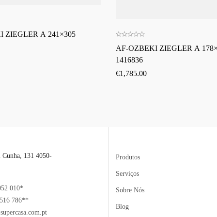
 ZIEGLER A 241×305
AF-OZBEKI ZIEGLER A 178×
1416836
€
1,785.00
l Cunha, 131 4050-
Produtos
Serviços
052 010*
Sobre Nós
516 786**
Blog
supercasa.com.pt