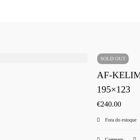
SOLD
OUT
AF-KELI
195×123
€
240.00
Fora do estoque
Compare