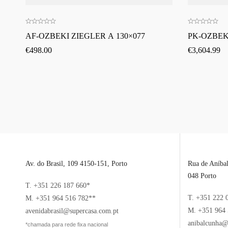
AF-OZBEKI ZIEGLER A 130×077
PK-OZBEKI
€
498.00
€
3,604.99
Av. do Brasil, 109 4150-151, Porto
Rua de Aníba
048 Porto
T. +351 226 187 660*
T. +351 222 
M. +351 964 516 782**
M. +351 964 
avenidabrasil@supercasa.com.pt
anibalcunha@
*chamada para rede fixa nacional