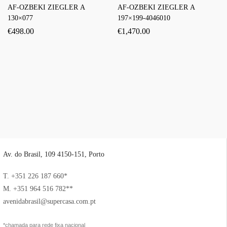
AF-OZBEKI ZIEGLER A
AF-OZBEKI ZIEGLER A
130×077
197×199-4046010
€
498.00
€
1,470.00
Av. do Brasil, 109 4150-151, Porto
T. +351 226 187 660*
M. +351 964 516 782**
avenidabrasil@supercasa.com.pt
*chamada para rede fixa nacional