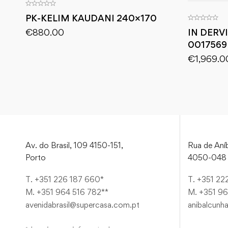
PK-KELIM KAUDANI 240×170
€
880.00
IN DERV
0017569
€
1,969.0
Av. do Brasil, 109 4150-151,
Rua de Aníb
Porto
4050-048 
T. +351 226 187 660*
T. +351 22
M. +351 964 516 782**
M. +351 96
avenidabrasil@supercasa.com.pt
anibalcunh