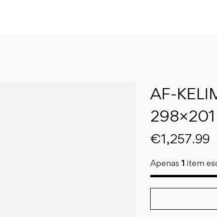
AF-KELI
298×201
€
1,257.99
Apenas
1
item es