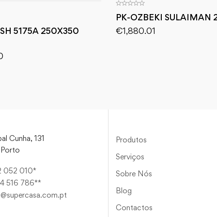
PK-OZBEKI SULAIMAN 
€
1,880.01
ISH 5175A 250X350
0
al Cunha, 131
Produtos
Porto
Serviços
2 052 010*
Sobre Nós
4 516 786**
Blog
a@supercasa.com.pt
Contactos