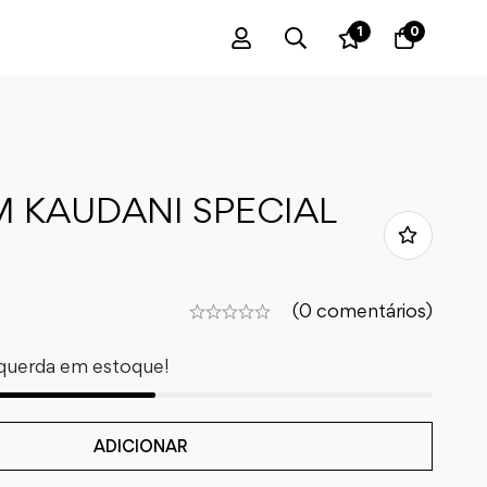
1
0
M KAUDANI SPECIAL
(0 comentários)
querda em estoque!
ADICIONAR