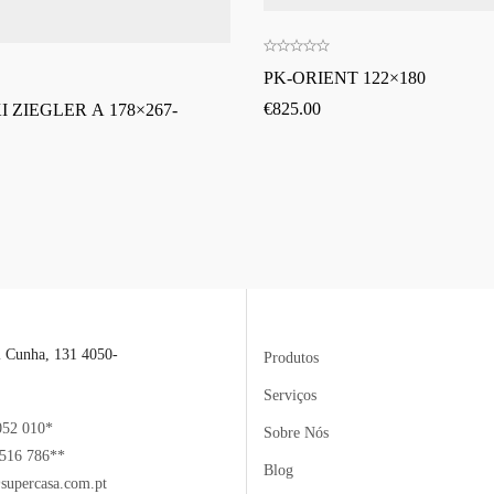
PK-ORIENT 122×180
€
825.00
 ZIEGLER A 178×267-
l Cunha, 131 4050-
Produtos
Serviços
052 010*
Sobre Nós
516 786**
Blog
supercasa.com.pt