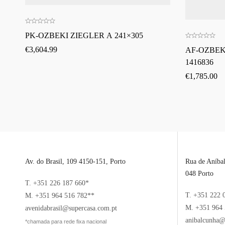
PK-OZBEKI ZIEGLER A 241×305
€
3,604.99
AF-OZBEKI
1416836
€
1,785.00
Av. do Brasil, 109 4150-151, Porto
Rua de Aníba
048 Porto
T. +351 226 187 660*
T. +351 222 
M. +351 964 516 782**
M. +351 964 
avenidabrasil@supercasa.com.pt
anibalcunha@
*chamada para rede fixa nacional