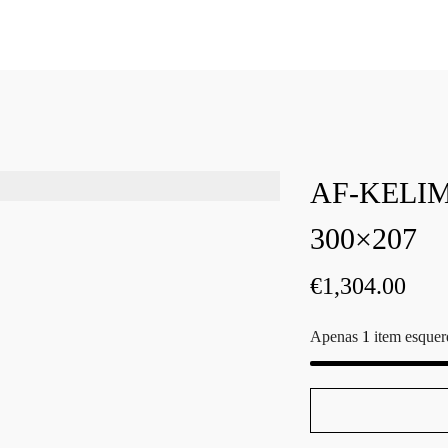
AF-KELI
300×207
€
1,304.00
Apenas
1
item esquer