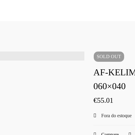
SOLD
OUT
AF-KELIM
060×040
€
55.01
Fora do estoque
Compare