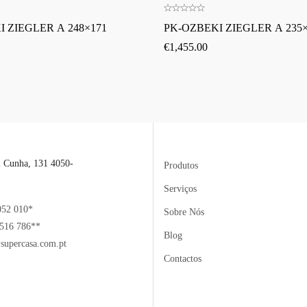
 ZIEGLER A 248×171
PK-OZBEKI ZIEGLER A 235×
€
1,455.00
l Cunha, 131 4050-
Produtos
Serviços
052 010*
Sobre Nós
516 786**
Blog
supercasa.com.pt
Contactos