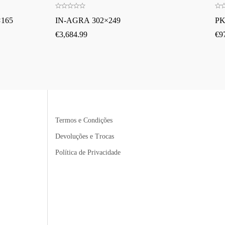
165
IN-AGRA 302×249
PK
€
3,684.99
€
9
Termos e Condições
Devoluções e Trocas
Política de Privacidade