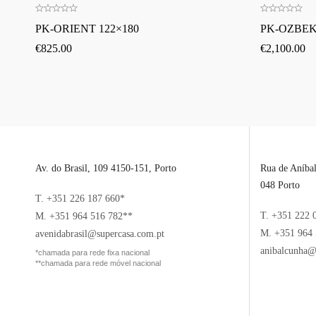
PK-ORIENT 122×180
PK-OZBEKI
€
825.00
€
2,100.00
Av. do Brasil, 109 4150-151, Porto
Rua de Aníba
048 Porto
T. +351 226 187 660*
T. +351 222 
M. +351 964 516 782**
M. +351 964 
avenidabrasil@supercasa.com.pt
anibalcunha@
*chamada para rede fixa nacional
**chamada para rede móvel nacional