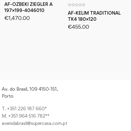
AF-OZBEKI ZIEGLER A
197×199-4046010
AF-KELIM TRADITIONAL
€
1,470.00
TK4 180×120
€
455.00
Av. do Brasil, 109 4150-151,
Porto
T. +351 226 187 660*
M. +351 964 516 782**
avenidabrasil@supercasa.com.pt