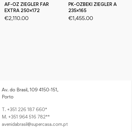
AF-OZ ZIEGLER FAR
PK-OZBEKI ZIEGLER A
EXTRA 250×172
235×165
€
2,110.00
€
1,455.00
Av. do Brasil, 109 4150-151,
Porto
T. +351 226 187 660*
M. +351 964 516 782**
avenidabrasil@supercasa.com.pt