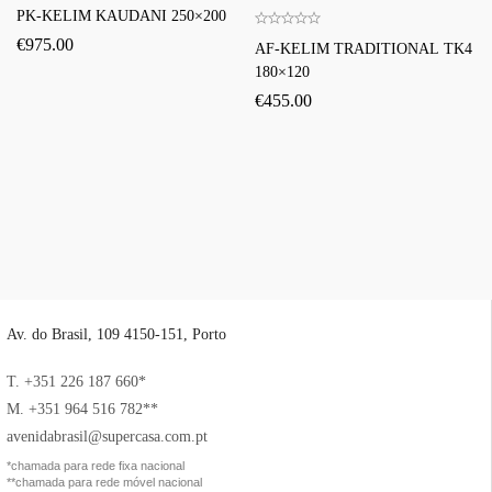
PK-KELIM KAUDANI 250×200
€
975.00
AF-KELIM TRADITIONAL TK4
180×120
€
455.00
Av. do Brasil, 109 4150-151, Porto
T. +351 226 187 660*
M. +351 964 516 782**
avenidabrasil@supercasa.com.pt
*chamada para rede fixa nacional
**chamada para rede móvel nacional