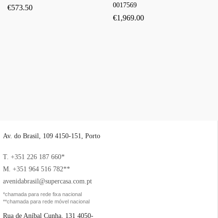
0017569
€
573.50
€
1,969.00
Av. do Brasil, 109 4150-151, Porto
T. +351 226 187 660*
M. +351 964 516 782**
avenidabrasil@supercasa.com.pt
*chamada para rede fixa nacional
**chamada para rede móvel nacional
Rua de Aníbal Cunha, 131 4050-