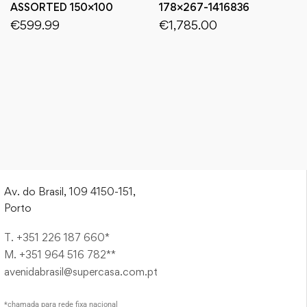
ASSORTED 150×100
178×267-1416836
€
599.99
€
1,785.00
Av. do Brasil, 109 4150-151,
Porto
T. +351 226 187 660*
M. +351 964 516 782**
avenidabrasil@supercasa.com.pt
*chamada para rede fixa nacional