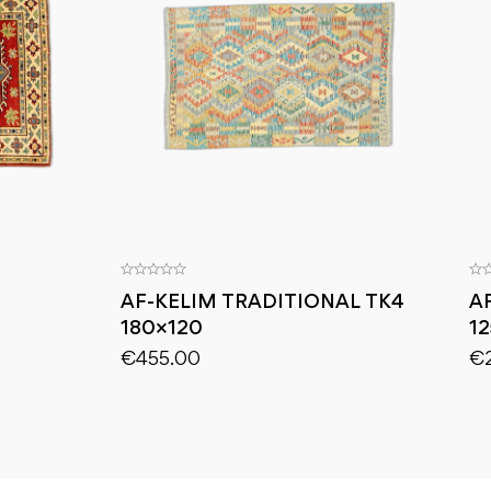
AF-KELIM TRADITIONAL TK4
A
180×120
1
€
455.00
€