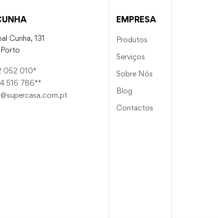
CUNHA
EMPRESA
al Cunha, 131
Produtos
Porto
Serviços
2 052 010*
Sobre Nós
4 516 786**
Blog
a@supercasa.com.pt
Contactos