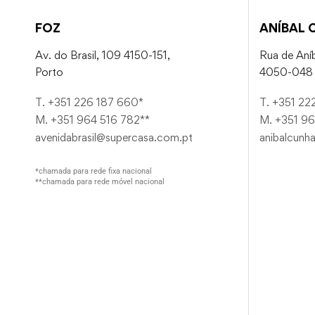
FOZ
ANÍBAL 
Av. do Brasil, 109 4150-151,
Rua de Aníb
Porto
4050-048 
T. +351 226 187 660*
T. +351 22
M. +351 964 516 782**
M. +351 96
avenidabrasil@supercasa.com.pt
anibalcunh
*chamada para rede fixa nacional
**chamada para rede móvel nacional