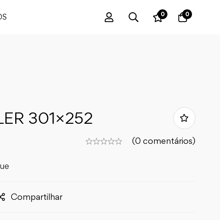
0
0
OS
LER 301×252
(0 comentários)
que
Compartilhar