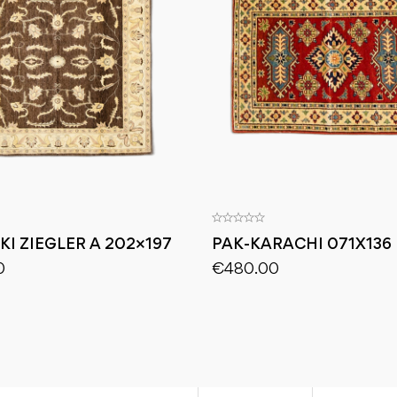
KI ZIEGLER A 202×197
PAK-KARACHI 071X136
0
€
480.00