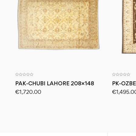
PAK-CHUBI LAHORE 208×148
PK-OZBE
€
1,720.00
€
1,495.0