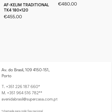
€
480.00
AF-KELIM TRADITIONAL
TK4 180×120
€
455.00
Av. do Brasil, 109 4150-151,
Porto
T. +351 226 187 660*
M. +351 964 516 782**
avenidabrasil@supercasa.com.pt
*chamada para rede fixa nacional