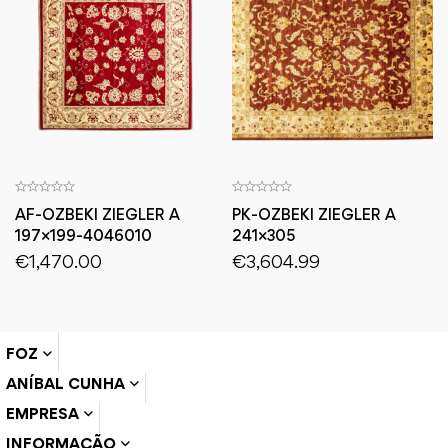
AF-OZBEKI ZIEGLER A
PK-OZBEKI ZIEGLER A
197×199-4046010
241×305
€
1,470.00
€
3,604.99
FOZ
ANÍBAL CUNHA
EMPRESA
INFORMAÇÃO