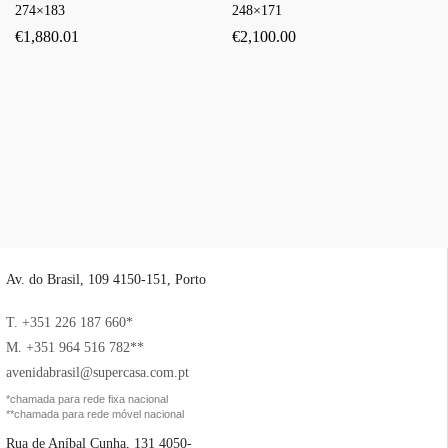
274×183
248×171
€
1,880.01
€
2,100.00
Av. do Brasil, 109 4150-151, Porto
T. +351 226 187 660*
M. +351 964 516 782**
avenidabrasil@supercasa.com.pt
*chamada para rede fixa nacional
**chamada para rede móvel nacional
Rua de Aníbal Cunha, 131 4050-