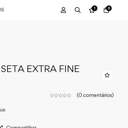
1
0
OS
 SETA EXTRA FINE
(0 comentários)
que
Compartilhar