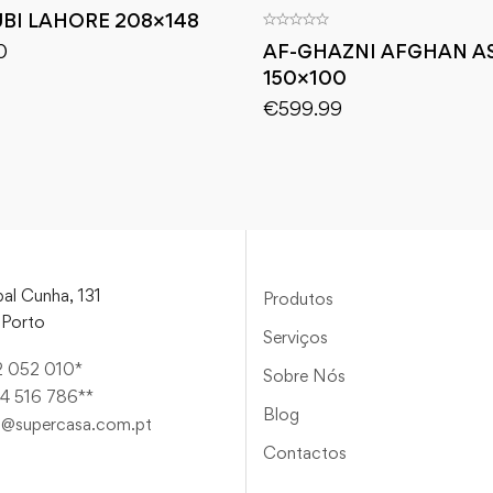
BI LAHORE 208×148
0
AF-GHAZNI AFGHAN A
150×100
€
599.99
al Cunha, 131
Produtos
Porto
Serviços
2 052 010*
Sobre Nós
4 516 786**
Blog
a@supercasa.com.pt
Contactos