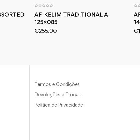
SSORTED
AF-KELIM TRADITIONAL A
AF
125×085
1
€
255.00
€
Termos e Condições
Devoluções e Trocas
Política de Privacidade