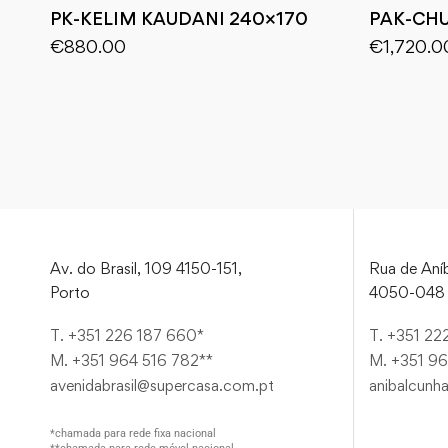
PK-KELIM KAUDANI 240×170
PAK-CHU
€
880.00
€
1,720.0
Av. do Brasil, 109 4150-151,
Rua de Aníb
Porto
4050-048 
T. +351 226 187 660*
T. +351 22
M. +351 964 516 782**
M. +351 96
avenidabrasil@supercasa.com.pt
anibalcunh
*chamada para rede fixa nacional