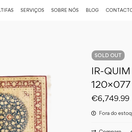
TIFAS
SERVIÇOS
SOBRE NÓS
BLOG
CONTACT
SOLD
OUT
IR-QUIM
120×077
€
6,749.99
Fora do esto
Compare