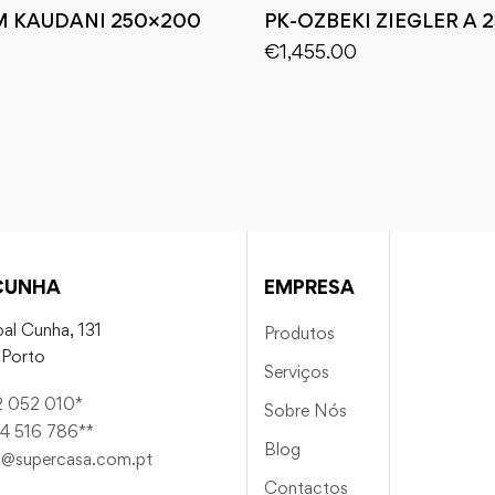
M KAUDANI 250×200
PK-OZBEKI ZIEGLER A 2
€
1,455.00
CUNHA
EMPRESA
al Cunha, 131
Produtos
Porto
Serviços
2 052 010*
Sobre Nós
4 516 786**
Blog
a@supercasa.com.pt
Contactos