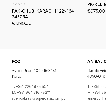
PK-KELI
€
975.00
PAK-CHUBI KARACHI 122×164
243034
€
1,190.00
FOZ
ANÍBAL 
Av. do Brasil, 109 4150-151,
Rua de Aníb
Porto
4050-048 
T. +351 226 187 660*
T. +351 22
M. +351 964 516 782**
M. +351 96
avenidabrasil@supercasa.com.pt
anibalcunh