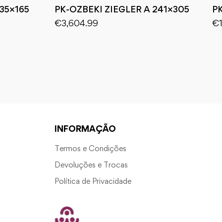
35×165
PK-OZBEKI ZIEGLER A 241×305
P
€
3,604.99
€
INFORMAÇÃO
Termos e Condições
Devoluções e Trocas
Política de Privacidade