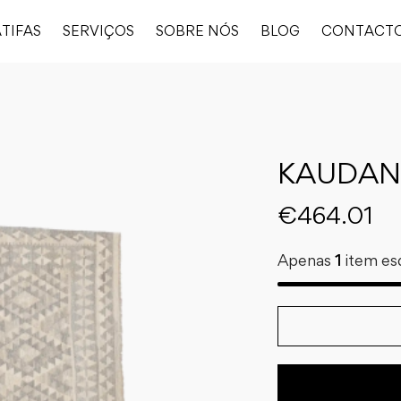
TIFAS
SERVIÇOS
SOBRE NÓS
BLOG
CONTACT
KAUDANI
€
464.01
Apenas
1
item es