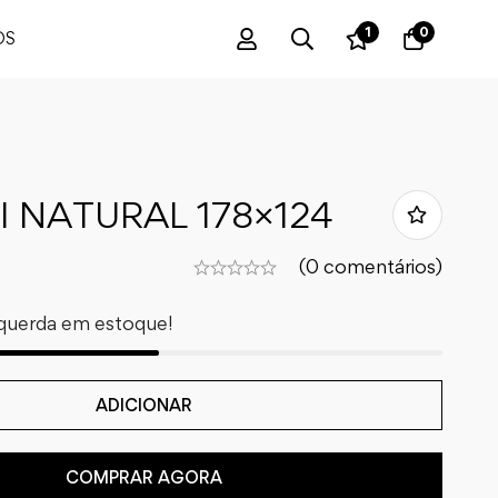
1
0
OS
 NATURAL 178×124
(0 comentários)
querda em estoque!
ADICIONAR
COMPRAR AGORA