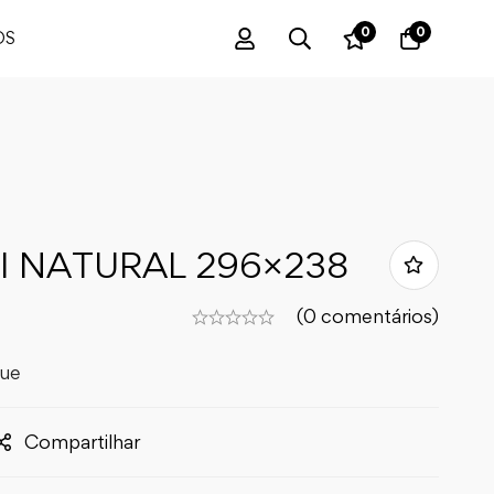
0
0
OS
 NATURAL 296×238
(0 comentários)
que
Compartilhar