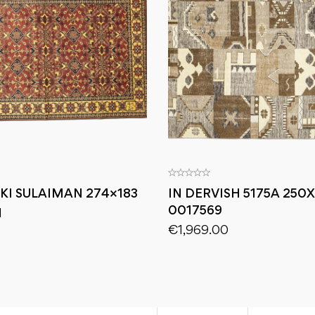
KI SULAIMAN 274×183
IN DERVISH 5175A 250
0017569
1
€
1,969.00