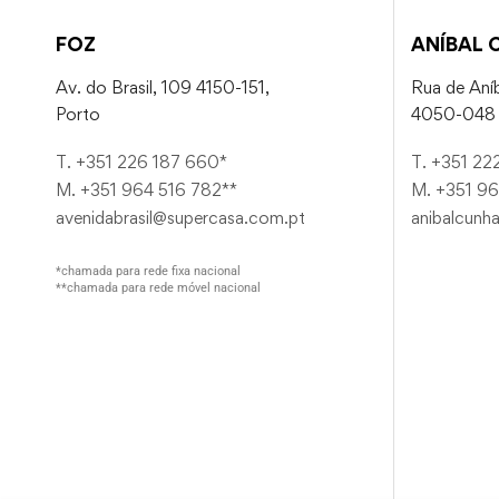
FOZ
ANÍBAL 
Av. do Brasil, 109 4150-151,
Rua de Aníb
Porto
4050-048 
T. +351 226 187 660*
T. +351 22
M. +351 964 516 782**
M. +351 96
avenidabrasil@supercasa.com.pt
anibalcunh
*chamada para rede fixa nacional
**chamada para rede móvel nacional