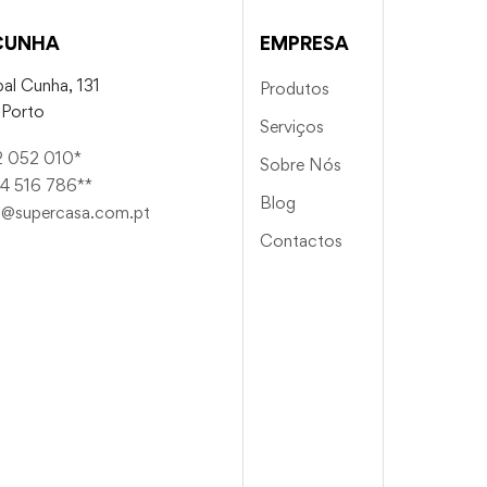
CUNHA
EMPRESA
al Cunha, 131
Produtos
Porto
Serviços
2 052 010*
Sobre Nós
4 516 786**
Blog
a@supercasa.com.pt
Contactos