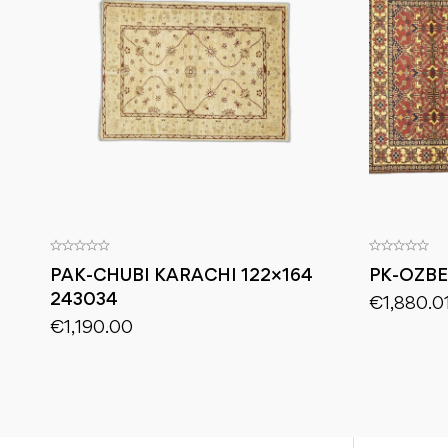
PAK-CHUBI KARACHI 122×164
PK-OZBE
243034
€
1,880.0
€
1,190.00