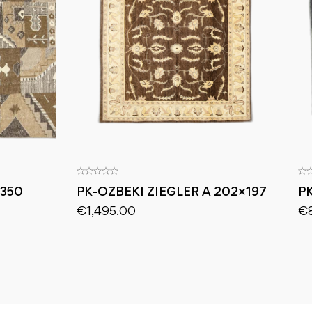
X350
PK-OZBEKI ZIEGLER A 202×197
P
€
1,495.00
€