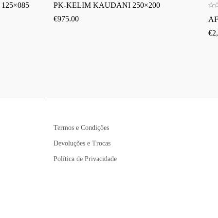
125×085
PK-KELIM KAUDANI 250×200
€
975.00
AF
€
2
Termos e Condições
Devoluções e Trocas
Política de Privacidade