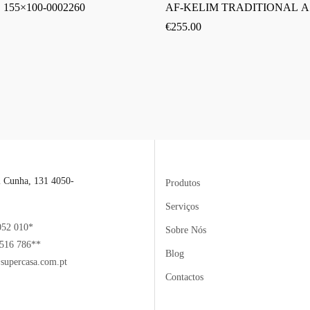
 155×100-0002260
AF-KELIM TRADITIONAL A 
€
255.00
l Cunha, 131 4050-
Produtos
Serviços
052 010*
Sobre Nós
516 786**
Blog
supercasa.com.pt
Contactos