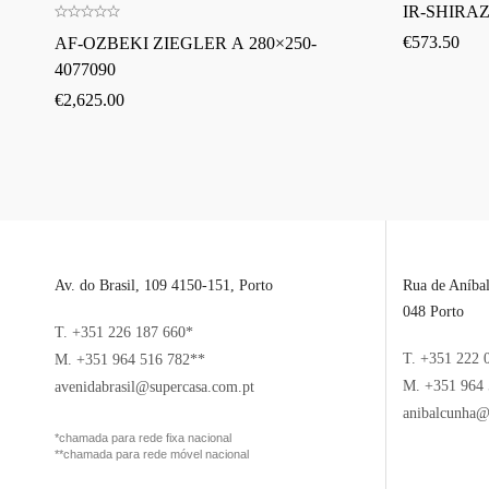
IR-SHIRAZ
€
573.50
AF-OZBEKI ZIEGLER A 280×250-
4077090
€
2,625.00
Av. do Brasil, 109 4150-151, Porto
Rua de Aníba
048 Porto
T. +351 226 187 660*
T. +351 222 
M. +351 964 516 782**
M. +351 964 
avenidabrasil@supercasa.com.pt
anibalcunha@
*chamada para rede fixa nacional
**chamada para rede móvel nacional