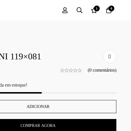
1
0
I 119×081
(0 comentários)
da em estoque!
ADICIONAR
COMPRAR AGORA