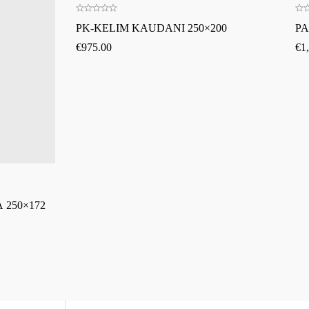
PK-KELIM KAUDANI 250×200
PA
€
975.00
€
1
 250×172