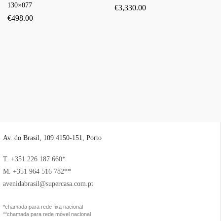
130×077
€
3,330.00
€
498.00
Av. do Brasil, 109 4150-151, Porto
T. +351 226 187 660*
M. +351 964 516 782**
avenidabrasil@supercasa.com.pt
*chamada para rede fixa nacional
**chamada para rede móvel nacional