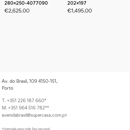
280×250-4077090
202×197
€
2,625.00
€
1,495.00
Av. do Brasil, 109 4150-151,
Porto
T. +351 226 187 660*
M. +351 964 516 782**
avenidabrasil@supercasa.com.pt
*chamada para rede fixa nacional