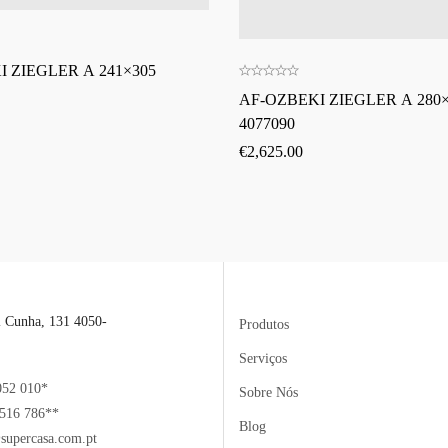
 ZIEGLER A 241×305
AF-OZBEKI ZIEGLER A 280×
4077090
€
2,625.00
l Cunha, 131 4050-
Produtos
Serviços
052 010*
Sobre Nós
516 786**
Blog
supercasa.com.pt