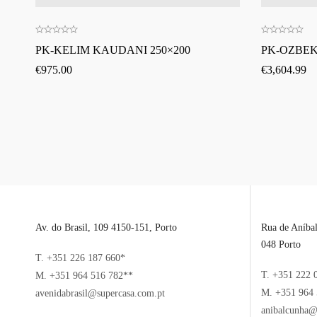
PK-KELIM KAUDANI 250×200
PK-OZBEKI
€
975.00
€
3,604.99
Av. do Brasil, 109 4150-151, Porto
Rua de Aníba
048 Porto
T. +351 226 187 660*
T. +351 222 
M. +351 964 516 782**
M. +351 964 
avenidabrasil@supercasa.com.pt
anibalcunha@