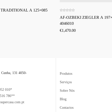
 TRADITIONAL A 125×085
AF-OZBEKI ZIEGLER A 197×
4046010
€
1,470.00
l Cunha, 131 4050-
Produtos
Serviços
052 010*
Sobre Nós
516 786**
Blog
supercasa.com.pt
Contactos