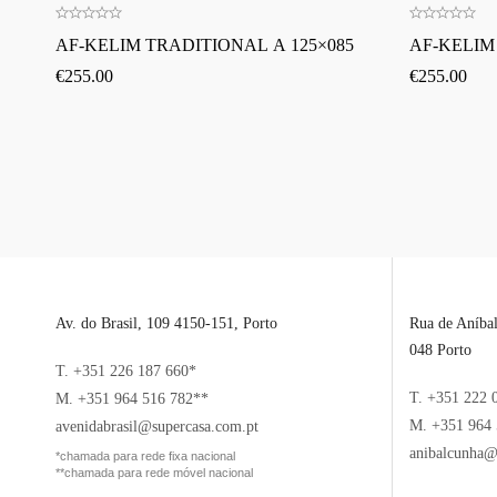
AF-KELIM TRADITIONAL A 125×085
AF-KELIM
€
255.00
€
255.00
Av. do Brasil, 109 4150-151, Porto
Rua de Aníba
048 Porto
T. +351 226 187 660*
T. +351 222 
M. +351 964 516 782**
M. +351 964 
avenidabrasil@supercasa.com.pt
anibalcunha@
*chamada para rede fixa nacional
**chamada para rede móvel nacional