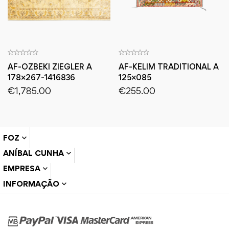
AF-OZBEKI ZIEGLER A
AF-KELIM TRADITIONAL A
178×267-1416836
125×085
€
1,785.00
€
255.00
FOZ
ANÍBAL CUNHA
EMPRESA
INFORMAÇÃO