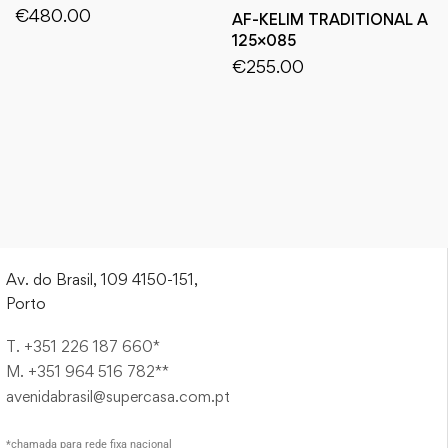
€
480.00
AF-KELIM TRADITIONAL A
125×085
€
255.00
Av. do Brasil, 109 4150-151,
Porto
T. +351 226 187 660*
M. +351 964 516 782**
avenidabrasil@supercasa.com.pt
*chamada para rede fixa nacional