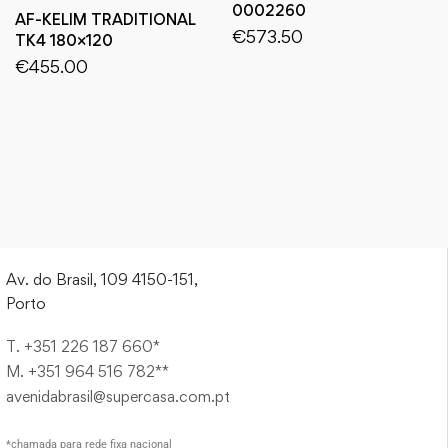
0002260
AF-KELIM TRADITIONAL
€
573.50
TK4 180×120
€
455.00
Av. do Brasil, 109 4150-151,
Porto
T. +351 226 187 660*
M. +351 964 516 782**
avenidabrasil@supercasa.com.pt
*chamada para rede fixa nacional