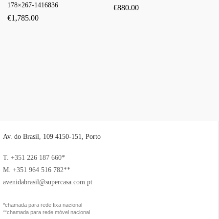
178×267-1416836
€
880.00
€
1,785.00
Av. do Brasil, 109 4150-151, Porto
T. +351 226 187 660*
M. +351 964 516 782**
avenidabrasil@supercasa.com.pt
*chamada para rede fixa nacional
**chamada para rede móvel nacional