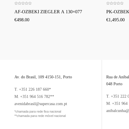
AF-OZBEKI ZIEGLER A 130×077
PK-OZBEKI
€
498.00
€
1,495.00
Av. do Brasil, 109 4150-151, Porto
Rua de Aníba
048 Porto
T. +351 226 187 660*
T. +351 222 
M. +351 964 516 782**
M. +351 964 
avenidabrasil@supercasa.com.pt
anibalcunha@
*chamada para rede fixa nacional
**chamada para rede móvel nacional