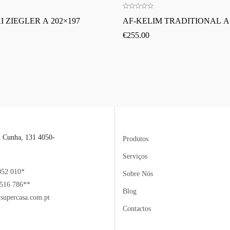
 ZIEGLER A 202×197
AF-KELIM TRADITIONAL A 
€
255.00
l Cunha, 131 4050-
Produtos
Serviços
052 010*
Sobre Nós
516 786**
Blog
supercasa.com.pt
Contactos