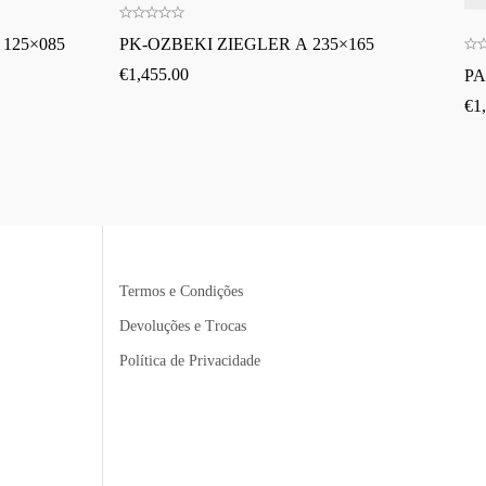
125×085
PK-OZBEKI ZIEGLER A 235×165
€
1,455.00
PA
€
1
Termos e Condições
Devoluções e Trocas
Política de Privacidade