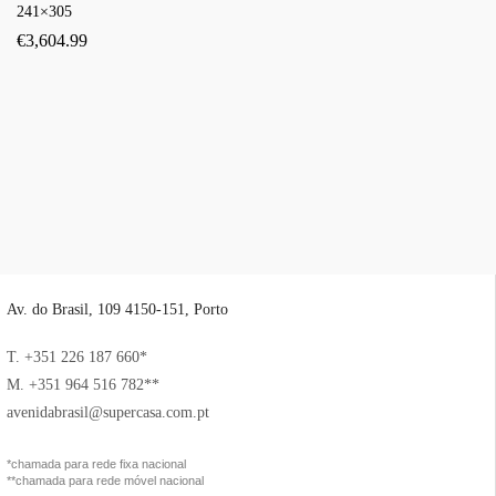
241×305
€
3,604.99
Av. do Brasil, 109 4150-151, Porto
T. +351 226 187 660*
M. +351 964 516 782**
avenidabrasil@supercasa.com.pt
*chamada para rede fixa nacional
**chamada para rede móvel nacional