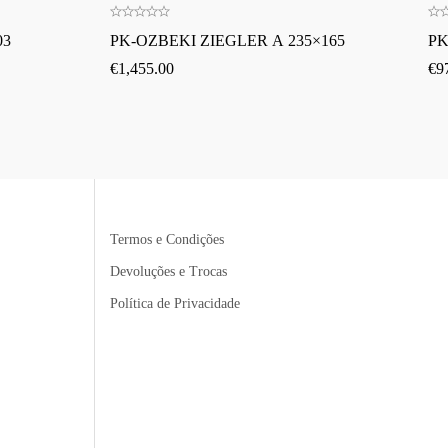
03
PK-OZBEKI ZIEGLER A 235×165
PK
€
1,455.00
€
9
Termos e Condições
Devoluções e Trocas
Política de Privacidade