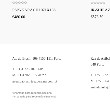
PAK-KARACHI 071X136
IR-SHIRAZ
€
480.00
€
573.50
Av. do Brasil, 109 4150-151, Porto
Rua de Aníba
048 Porto
T. +351 226 187 660*
T. +351 222 
M. +351 964 516 782**
M. +351 964 
avenidabrasil@supercasa.com.pt
anibalcunha@
*chamada para rede fixa nacional
**chamada para rede móvel nacional