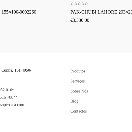
 155×100-0002260
PAK-CHUBI LAHORE 293×2
€
3,330.00
l Cunha, 131 4050-
Produtos
Serviços
052 010*
Sobre Nós
516 786**
Blog
supercasa.com.pt
Contactos