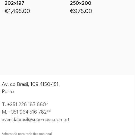
202×197
250×200
€
1,495.00
€
975.00
Av. do Brasil, 109 4150-151,
Porto
T. +351 226 187 660*
M. +351 964 516 782**
avenidabrasil@supercasa.com.pt
*chamada para rede fixa nacional