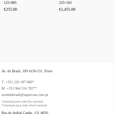
125×085
235×165
€
255.00
€
1,455.00
Av. do Brasil, 109 4150-151, Porto
T. +351 226 187 660*
M. +351 964 516 782**
avenidabrasil@supercasa.com.pt
*chamada para rede fixa nacional
**chamada para rede móvel nacional
Rua de Aníbal Cunha, 131 4050-