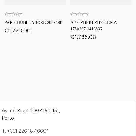
PAK-CHUBI LAHORE 208×148
AF-OZBEKI ZIEGLER A
178×267-1416836
€
1,720.00
€
1,785.00
Av. do Brasil, 109 4150-151,
Porto
T. +351 226 187 660*