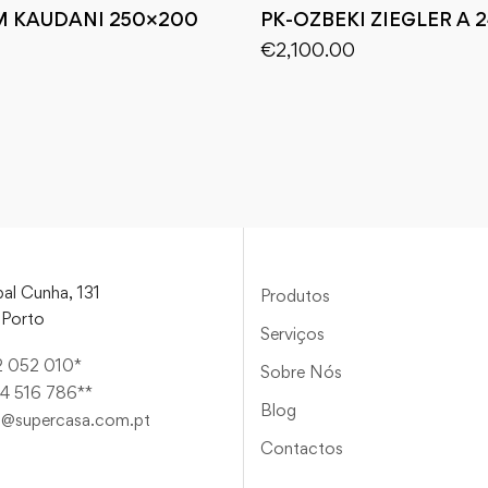
M KAUDANI 250×200
PK-OZBEKI ZIEGLER A 
€
2,100.00
al Cunha, 131
Produtos
Porto
Serviços
2 052 010*
Sobre Nós
4 516 786**
Blog
a@supercasa.com.pt
Contactos