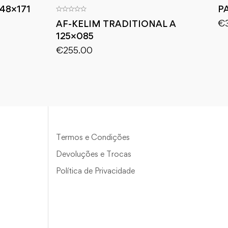
248×171
P
€
AF-KELIM TRADITIONAL A
125×085
€
255.00
Termos e Condições
Devoluções e Trocas
Política de Privacidade