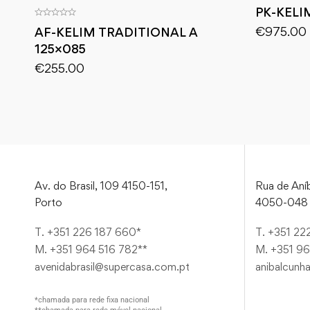
PK-KELI
€
975.00
AF-KELIM TRADITIONAL A
125×085
€
255.00
Av. do Brasil, 109 4150-151,
Rua de Aníb
Porto
4050-048 
T. +351 226 187 660*
T. +351 22
M. +351 964 516 782**
M. +351 96
avenidabrasil@supercasa.com.pt
anibalcunh
*chamada para rede fixa nacional