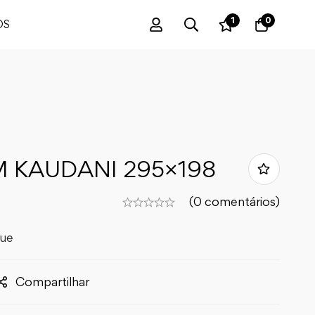
1
0
OS
M KAUDANI 295×198
(0 comentários)
que
Compartilhar