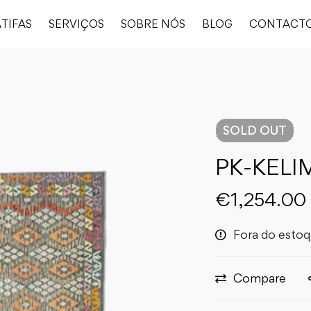
TIFAS
SERVIÇOS
SOBRE NÓS
BLOG
CONTACT
SOLD
OUT
PK-KELI
€
1,254.00
Fora do esto
Compare