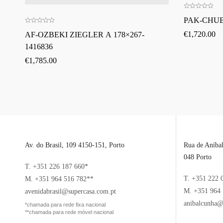
PAK-CHUB
€
1,720.00
AF-OZBEKI ZIEGLER A 178×267-
1416836
€
1,785.00
Av. do Brasil, 109 4150-151, Porto
Rua de Aníba
048 Porto
T. +351 226 187 660*
T. +351 222 
M. +351 964 516 782**
M. +351 964 
avenidabrasil@supercasa.com.pt
anibalcunha@
*chamada para rede fixa nacional
**chamada para rede móvel nacional