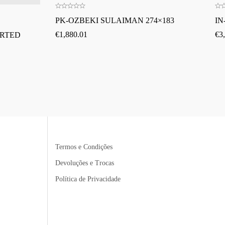
PK-OZBEKI SULAIMAN 274×183
IN
€
1,880.01
€
3
ORTED
Termos e Condições
Devoluções e Trocas
Política de Privacidade