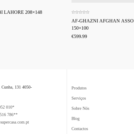
I LAHORE 208×148
AF-GHAZNI AFGHAN ASS
150×100
€
599.99
l Cunha, 131 4050-
Produtos
Serviços
052 010*
Sobre Nós
516 786**
Blog
supercasa.com.pt
Contactos