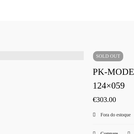
SOLD
OUT
PK-MODE
124×059
€
303.00
Fora do estoque
Compare