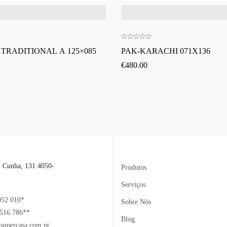
 TRADITIONAL A 125×085
PAK-KARACHI 071X136
€
480.00
l Cunha, 131 4050-
Produtos
Serviços
052 010*
Sobre Nós
516 786**
Blog
supercasa.com.pt