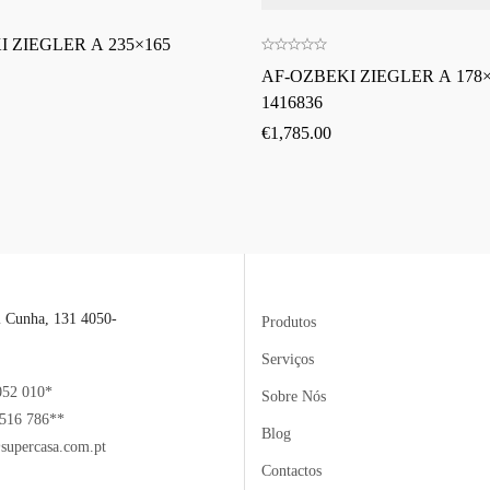
 ZIEGLER A 235×165
AF-OZBEKI ZIEGLER A 178×
1416836
€
1,785.00
l Cunha, 131 4050-
Produtos
Serviços
052 010*
Sobre Nós
516 786**
Blog
supercasa.com.pt
Contactos