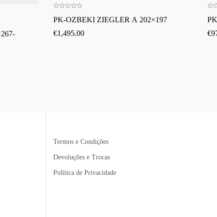
PK-OZBEKI ZIEGLER A 202×197
PK
€
1,495.00
€
9
267-
Termos e Condições
Devoluções e Trocas
Política de Privacidade