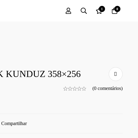
1
0
K KUNDUZ 358×256
(0 comentários)
Compartilhar