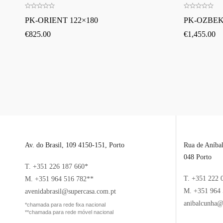
PK-ORIENT 122×180
PK-OZBEKI
€
825.00
€
1,455.00
Av. do Brasil, 109 4150-151, Porto
Rua de Aníba
048 Porto
T. +351 226 187 660*
T. +351 222 
M. +351 964 516 782**
M. +351 964 
avenidabrasil@supercasa.com.pt
anibalcunha@
*chamada para rede fixa nacional
**chamada para rede móvel nacional