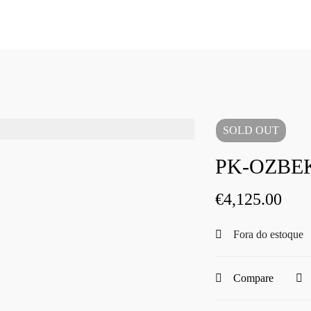
SOLD
OUT
PK-OZBE
€
4,125.00
Fora do estoque
Compare