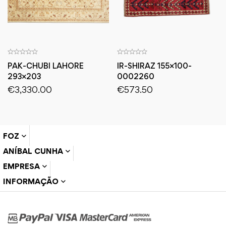
PAK-CHUBI LAHORE
IR-SHIRAZ 155×100-
293×203
0002260
€
3,330.00
€
573.50
FOZ
ANÍBAL CUNHA
EMPRESA
INFORMAÇÃO