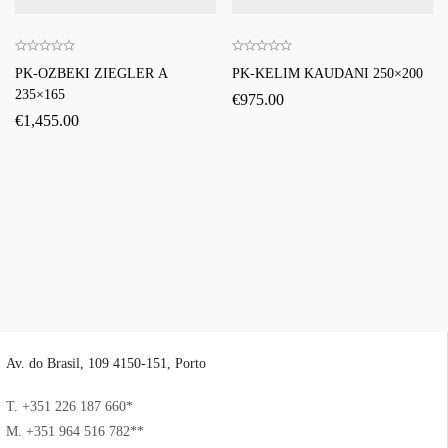
PK-OZBEKI ZIEGLER A
PK-KELIM KAUDANI 250×200
235×165
€
975.00
€
1,455.00
Av. do Brasil, 109 4150-151, Porto
T. +351 226 187 660*
M. +351 964 516 782**